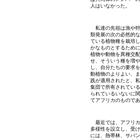
人はいなかった。
私達の先祖は漁や狩
類発展の次の必然的
ている植物種を栽培
かなものとするため
植物や動物を異種交
せ、そういう種を増
し、自分たちの要求
動植物のよりよい、
践が適用されたと、
集団で所有されてい
られているいないに
てアフリカのもので
最近では、アフリカ
多様性を設立し、受
には、熱帯林、サバ