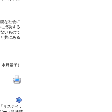
能な社会に
みに成功する
れないもので
明と共にある
・水野基子）
「サステイナ
ギー・科学技