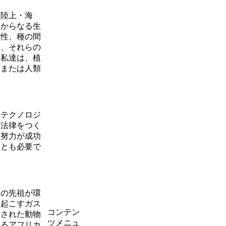
陸上・海
らからなる生
様性、種の間
物、それらの
て私達は、植
、または人類
テクノロジ
る法律をつく
た努力が成功
ことも必要で
の先祖が環
き起こすガス
コンテン
殺された動物
ツメニュ
するアフリカ