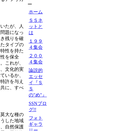
ー
ホーム
ＳＳネ
いたが、人
ットと
は問題になっ
は
生き残りを確
１９９
ったタイプの
４集会
い特性を持た
２００
様性を保全
４集会
る。これが、
識、文化的実
論説的
れているか、
エッセ
た特許を与え
イ『Ｓ
と共に、すべ
Ｓ
の"め"』
SSNブロ
グ!!
莫大な種の
フォト
そうした地域
ギャラ
園、自然保護
リー