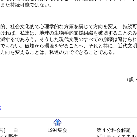
、また持続可能ではない。
的、社会文化的で心理学的な方策を講じて方向を変え、持続可
なければ、私達は、地球の生物学的支援組織を破壊することの
自滅するであろう。そうした現代文明のすべての崩壊は避けら
のでもない。破壊から環境を守ることへ、それと共に、近代文
へ方向を変えることは、私達の力でできることである。
（訳
ぶ
告］ 自
1994集会
第４分科会解題 
ィと野生
ビリティとエネル