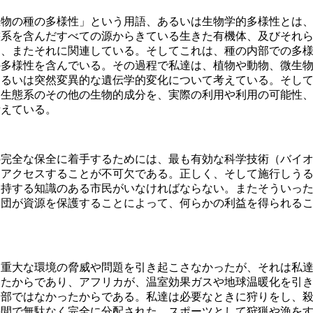
物の種の多様性」という用語、あるいは生物学的多様性とは、
態系を含んだすべての源からきている生きた有機体、及びそれ
し、またそれに関連している。そしてこれは、種の内部での多
の多様性を含んでいる。その過程で私達は、植物や動物、微生
あるいは突然変異的な遺伝学的変化について考えている。そし
、生態系のその他の生物的成分を、実際の利用や利用の可能性
考えている。
完全な保全に着手するためには、最も有効な科学技術（バイオ
にアクセスすることが不可欠である。正しく、そして施行しう
支持する知識のある市民がいなければならない。またそういっ
集団が資源を保護することによって、何らかの利益を得られる
重大な環境の脅威や問題を引き起こさなかったが、それは私達
きたからであり、アフリカが、温室効果ガスや地球温暖化を引
一部ではなかったからである。私達は必要なときに狩りをし、
の間で無駄なく完全に分配された。スポーツとして狩猟や漁を