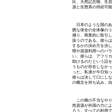
区、天然記念物、生
源と生態系の持続可
日本のような国のあ
囲な保全の全体像の
捕り、商業的に取引
扱うのである。彼ら
するかの決め方を決
哩や資源利用へのバ
い。彼らは、アフリ
助けるのだという話
うものが存在しなか
った。私達が今日知
彼らは決して口にし
の概念を持ち込み、
この種の不当なやり
然資源が外国の力に
ろう。すべての利用