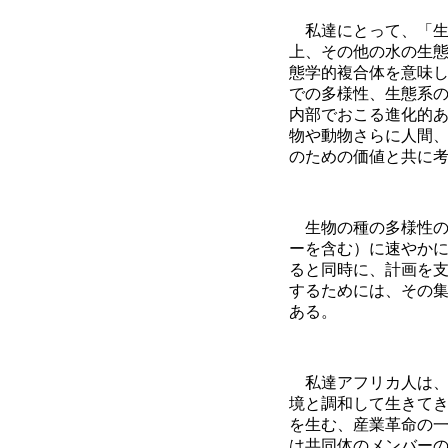
私達にとって、「生
上、その他の水の生
態学的複合体を意味
での多様性、生態系
内部でおこる進化的
物や動物さらに人間
のための価値と共に
生物の種の多様性の
ーを含む）に速やか
ると同時に、計画を
するためには、その
ある。
私達アフリカ人は、
境と調和して生きて
を生む、産業革命の
は共同体のメンバー