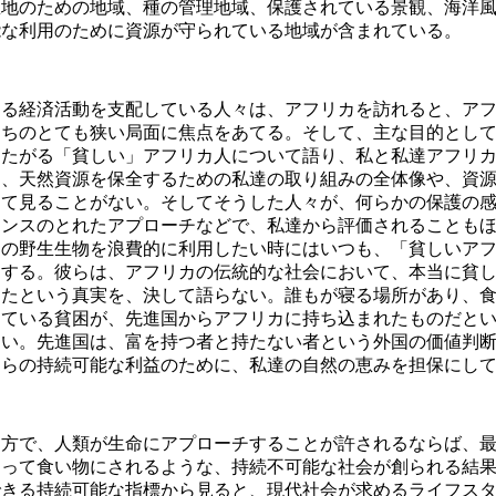
息地のための地域、種の管理地域、保護されている景観、海洋
能な利用のために資源が守られている地域が含まれている。
る経済活動を支配している人々は、アフリカを訪れると、アフ
うちのとても狭い局面に焦点をあてる。そして、主な目的とし
したがる「貧しい」アフリカ人について語り、私と私達アフリ
は、天然資源を保全するための私達の取り組みの全体像や、資
して見ることがない。そしてそうした人々が、何らかの保護の
ランスのとれたアプローチなどで、私達から評価されることも
カの野生生物を浪費的に利用したい時にはいつも、「貧しいア
をする。彼らは、アフリカの伝統的な社会において、本当に貧
ったという真実を、決して語らない。誰もが寝る場所があり、
っている貧困が、先進国からアフリカに持ち込まれたものだと
ない。先進国は、富を持つ者と持たない者という外国の価値判
自らの持続可能な利益のために、私達の自然の恵みを担保にし
方で、人類が生命にアプローチすることが許されるならば、最
よって食い物にされるような、持続不可能な社会が創られる結
できる持続可能な指標から見ると、現代社会が求めるライフス