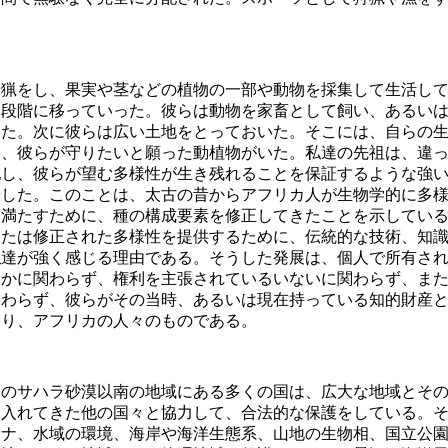
猟をし、果実や茎などの植物の一部や動物を採集して生活して
な段階に移っていった。彼らは動物を家畜として飼い、あるい
した。次に彼らは広い土地をとっておいた。そこには、自らの
に、彼らが守りたいと願った動植物がいた。私達の先祖は、違
配し、彼らが望む多様性が生き残れることを保証するような強
やした。このことは、太古の昔からアフリカ人が生物学的に多
を満たすために、種の構成要素を修正してきたことを示してい
または修正された多様性を提供するために、伝統的な技術、知
私達が強く感じる理由である。そうした発展は、個人で所有さ
るかに関わらず、権利を主張されているいないに関わらず、ま
関わらず、彼らがその当時、あるいは現在持っている知的財産
あり、アフリカの人々のものである。
のサハラ砂漠以南の地域にある多くの国は、広大な地域とその
け入れてきた他の国々と協力して、合法的な保護をしている。
ンナ、水域の環境、海岸や海洋生態系、山地の生物相、国立公