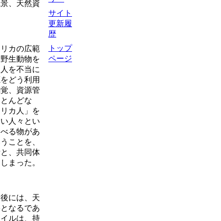
風景、天然資
サイト
更新履
歴
トップ
リカの広範
ページ
て野生動物を
カ人を不当に
源をどう利用
感覚、資源管
ほとんどな
フリカ人」を
しい人々とい
食べる物があ
いうことを、
断と、共同体
てしまった。
後には、天
果となるであ
タイルは、持