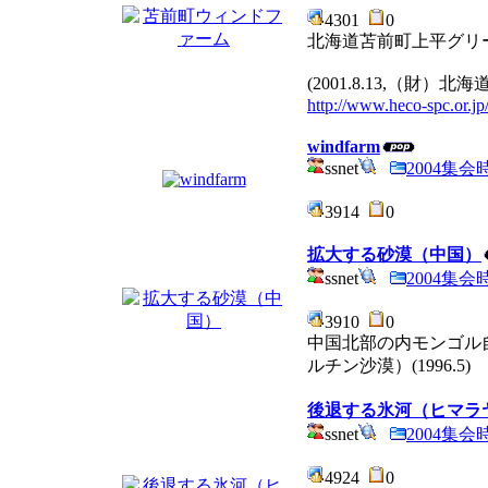
4301
0
北海道苫前町上平グリ
(2001.8.13,（財）北
http://www.heco-spc.or.jp
windfarm
ssnet
2004集
3914
0
拡大する砂漠（中国）
ssnet
2004集
3910
0
中国北部の内モンゴル
ルチン沙漠）(1996.5)
後退する氷河（ヒマラ
ssnet
2004集
4924
0