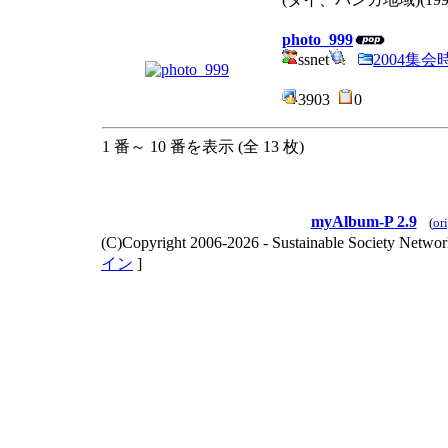
photo_999
ssnet
2004集
3903
0
1 番～ 10 番を表示 (全 13 枚)
myAlbum-P 2.9
(
or
(C)Copyright 2006-
2026 - Sustainable Society Netwo
イン
]