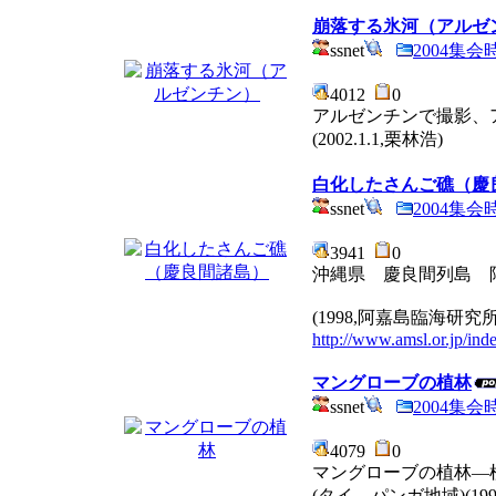
崩落する氷河（アルゼ
ssnet
2004集
4012
0
アルゼンチンで撮影、
(2002.1.1,栗林浩)
白化したさんご礁（慶
ssnet
2004集
3941
0
沖縄県 慶良間列島 
(1998,阿嘉島臨海研究所
http://www.amsl.or.jp/ind
マングローブの植林
ssnet
2004集
4079
0
マングローブの植林―
(タイ、パンガ地域)(1996.