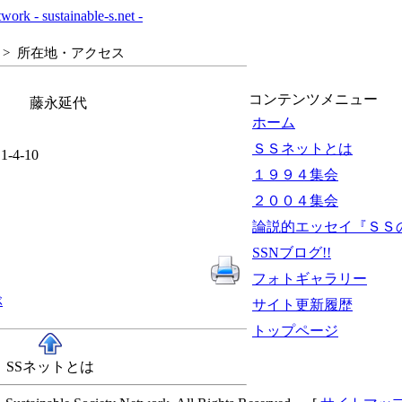
> 所在地・アクセス
コンテンツメニュー
局 藤永延代
ホーム
ＳＳネットとは
4-10
１９９４集会
２００４集会
論説的エッセイ『ＳＳの
SSNブログ!!
フォトギャラリー
ぶ
サイト更新履歴
トップページ
SSネットとは