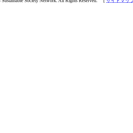
- Sustainable Society Network. All Rights Reserved. [
サイトマッ