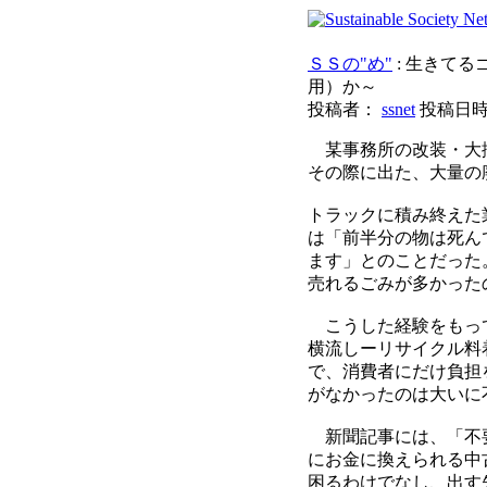
ＳＳの"め"
: 生きて
用）か～
投稿者：
ssnet
投稿日時： 2
某事務所の改装・大
その際に出た、大量の
トラックに積み終えた
は「前半分の物は死ん
ます」とのことだった
売れるごみが多かった
こうした経験をもって
横流しーリサイクル料
で、消費者にだけ負担
がなかったのは大いに
新聞記事には、「不要
にお金に換えられる中
困るわけでなし、出す