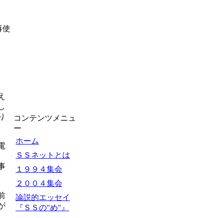
再使
え
し
り
コンテンツメニュ
ー
ホーム
電
ＳＳネットとは
事
１９９４集会
２００４集会
前
論説的エッセイ
が
『ＳＳの"め"』