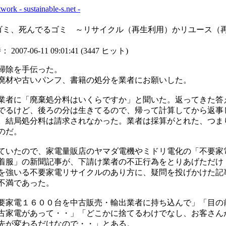
るゴミ、死んでるゴミ ～リサイクル（再生利用）かリユース（
007-06-11 09:01:41
(
3447 ヒット
)
掃除を手伝った。
廃材や古いパンフ、書籍の処分を業者にお願いした。
業者に「廃棄処分料はいくらですか」と聞いた。返ってきた答
でるけど、後ろの分は生きてるので、帰って計算してから返事
。結局処分料は請求されなかった。業者は採算がとれた、つま
のだ。
いたので、家電量販店のヤマダ電機やミドリ電化の「不要家
着服」の新聞記事が、下請け業者の不正行為をとりあげただけ
を強いる不要家電リサイクルのあり方に、疑問を投げかけた記
不満であった。
家電１６００台を中古販売・輸出業者に持ち込んで」「目の
古家電があって・・」「どこかに捨てるわけでなし、お客さん
先が変わるだけなので・・」とある。