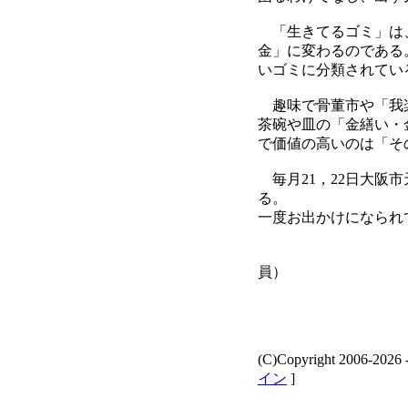
「生きてるゴミ」は、
金」に変わるのである
いゴミに分類されてい
趣味で骨董市や「我楽
茶碗や皿の「金繕い・
で価値の高いのは「そ
毎月21，22日大阪
る。
一度お出かけになられ
中居多
員）
(C)Copyright 2006-
2026 
イン
]