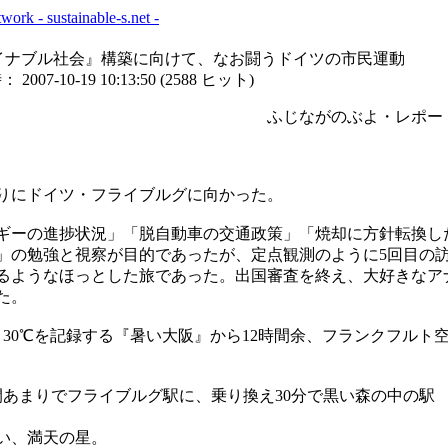
テイナブル社会』構築に向けて、なお闘うドイツの市民運動
007-10-19 10:13:50
(
2588 ヒット
)
ながのぶよ・レポー
4年ぶりにドイツ・フライブルグに向かった。
ギーの進捗状況」「脱自動車の交通政策」「焼却に方針転換し
」の勉強と視察が目的であったが、定点観測のように5回目の
るようなほっとした旅であった。出国審査を終え、大好きなア
た。
30℃を記録する『暑い大阪』から12時間余、フランクフルト
あまりでフライブルグ駅に、乗り換え30分で黒い森の中の駅
。
い、満天の星。