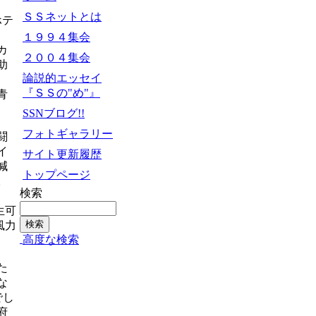
ＳＳネットとは
ホテ
１９９４集会
カ
２００４集会
助
論説的エッセイ
『ＳＳの"め"』
青
SSNブログ!!
フォトギャラリー
闘
イ
サイト更新履歴
減
トップページ
。
検索
生可
風力
高度な検索
た
な
でし
府