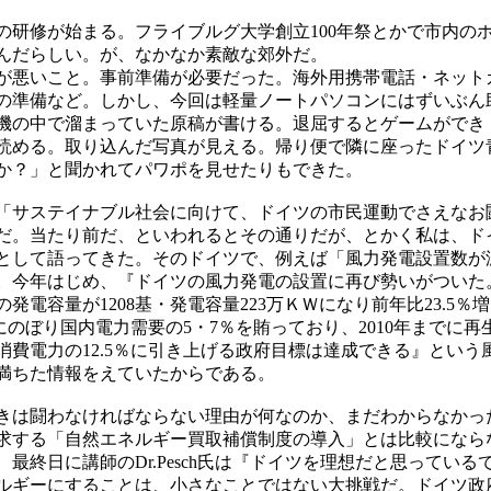
の研修が始まる。フライブルグ大学創立100年祭とかで市内の
んだらしい。が、なかなか素敵な郊外だ。
が悪いこと。事前準備が必要だった。海外用携帯電話・ネット
の準備など。しかし、今回は軽量ノートパソコンにはずいぶん
機の中で溜まっていた原稿が書ける。退屈するとゲームができ
読める。取り込んだ写真が見える。帰り便で隣に座ったドイツ
か？」と聞かれてパワポを見せたりもできた。
「サステイナブル社会に向けて、ドイツの市民運動でさえなお
だ。当たり前だ、といわれるとその通りだが、とかく私は、ド
として語ってきた。そのドイツで、例えば「風力発電設置数が
。今年はじめ、『ドイツの風力発電の設置に再び勢いがついた
の発電容量が1208基・発電容量223万ＫＷになり前年比23.5％増
5基にのぼり国内電力需要の5・7％を賄っており、2010年までに再
消費電力の12.5％に引き上げる政府目標は達成できる』という
満ちた情報をえていたからである。
きは闘わなければならない理由が何なのか、まだわからなかっ
求する「自然エネルギー買取補償制度の導入」とは比較になら
最終日に講師のDr.Pesch氏は『ドイツを理想だと思っている
ルギーにすることは、小さなことではない大挑戦だ。ドイツ政