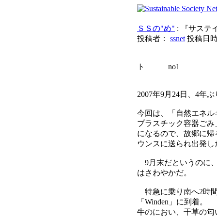
ＳＳの"め"
: 『サス
投稿者：
ssnet
投稿日時： 2
ふじ
ト no1
2007年9月24日、
今回は、「自然エネル
プラスチック容器ごみ
になるので、故郷に帰
ウンスに送られ出発し
9月末だというのに、
はさわやかだ。
特急に乗り南へ2時間
「Winden」に到着
牛のにおい、干草の匂