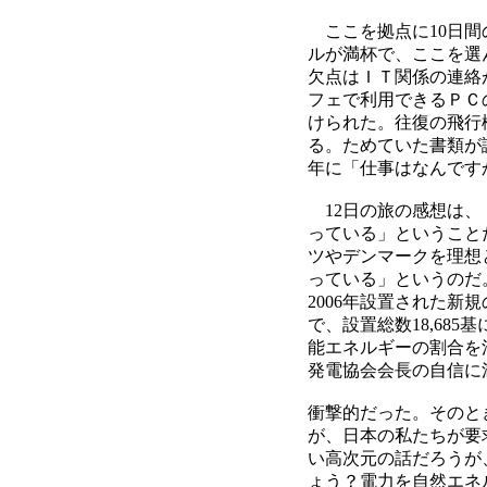
ここを拠点に10日間
ルが満杯で、ここを選
欠点はＩＴ関係の連絡
フェで利用できるＰＣ
けられた。往復の飛行
る。ためていた書類が
年に「仕事はなんです
12日の旅の感想は、
っている」ということ
ツやデンマークを理想
っている」というのだ
2006年設置された新規
で、設置総数18,68
能エネルギーの割合を
発電協会会長の自信に
衝撃的だった。そのと
が、日本の私たちが要
い高次元の話だろうが、
ょう？電力を自然エネ